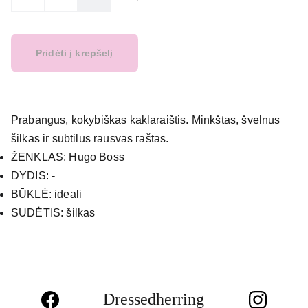
Pridėti į krepšelį
Prabangus, kokybiškas kaklaraištis. Minkštas, švelnus
šilkas ir subtilus rausvas raštas.
ŽENKLAS: Hugo Boss
DYDIS: -
BŪKLĖ: ideali
SUDĖTIS: šilkas
Dressedherring