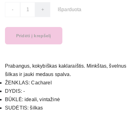
-
+
Išparduota
Pridėti į krepšelį
Prabangus, kokybiškas kaklaraištis. Minkštas, švelnus
šilkas ir jauki medaus spalva.
ŽENKLAS: Cacharel
DYDIS: -
BŪKLĖ: ideali, vintažinė
SUDĖTIS: šilkas