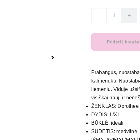
-
+
Pridėti į krepše
Prabangūs, nuostabaus
kalnieriuku. Nuostabia
liemeniu. Viduje užsif
visiškai nauji ir nene
ŽENKLAS: Dorothee
DYDIS: L/XL
BŪKLĖ: ideali
SUDĖTIS: medvilnė
IŠMATAVIMAI (MATU