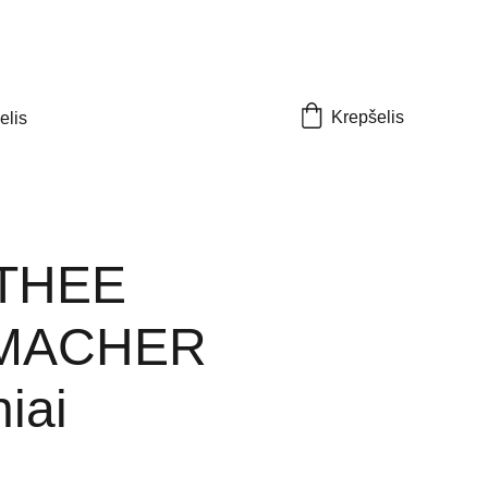
Krepšelis
elis
THEE
MACHER
iai