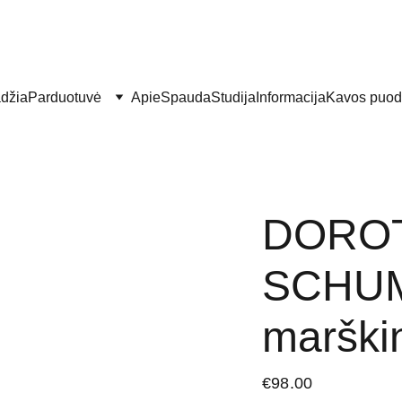
džia
Parduotuvė
Apie
Spauda
Studija
Informacija
Kavos puod
DORO
SCHU
marškin
€98.00