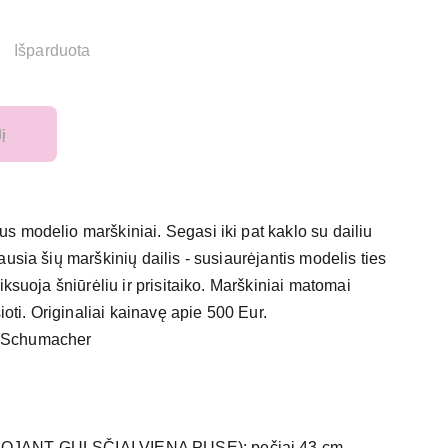
Išparduota
lį
 modelio marškiniai. Segasi iki pat kaklo su dailiu
usia šių marškinių dailis - susiaurėjantis modelis ties
iksuoja šniūrėliu ir prisitaiko. Marškiniai matomai
šioti. Originaliai kainavę apie 500 Eur.
 Schumacher
OJANT GULSČIAI VIENA PUSE): pečiai 43 cm,