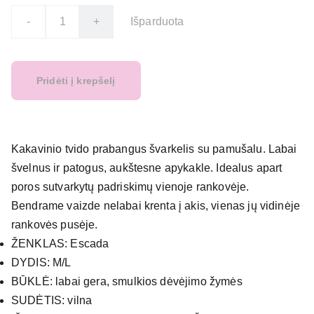
-
+
Išparduota
Pridėti į krepšelį
Kakavinio tvido prabangus švarkelis su pamušalu. Labai
švelnus ir patogus, aukštesne apykakle. Idealus apart
poros sutvarkytų padriskimų vienoje rankovėje.
Bendrame vaizde nelabai krenta į akis, vienas jų vidinėje
rankovės pusėje.
ŽENKLAS: Escada
DYDIS: M/L
BŪKLĖ: labai gera, smulkios dėvėjimo žymės
SUDĖTIS: vilna