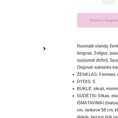
Pridėti į krepše
Nuostabi olandų ženkl
lengvas, žvilgus, pas
susijuosti dirželį. Spa
Originali suknelės ka
ŽENKLAS: Femmes 
DYDIS: S
BŪKLĖ: ideali, minim
SUDĖTIS: šilkas, ela
IŠMATAVIMAI (matuoja
cm, rankovė 58 cm, k
didelė, bet turi būti la