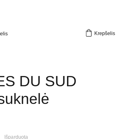
Krepšelis
elis
S DU SUD
 suknelė
Išparduota