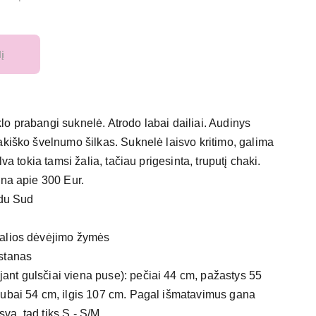
lį
o prabangi suknelė. Atrodo labai dailiai. Audinys
akiško švelnumo šilkas. Suknelė laisvo kritimo, galima
lva tokia tamsi žalia, tačiau prigesinta, truputį chaki.
ina apie 300 Eur.
du Sud
alios dėvėjimo žymės
stanas
nt gulsčiai viena puse): pečiai 44 cm, pažastys 55
lubai 54 cm, ilgis 107 cm. Pagal išmatavimus gana
isva, tad tiks S - S/M.