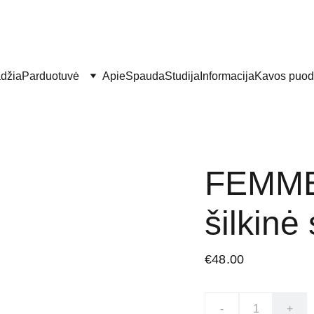
džia
Parduotuvė
Apie
Spauda
Studija
Informacija
Kavos puod
FEMME
šilkinė
€48.00
-
+