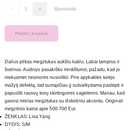
-
+
Išparduota
Pridėti į krepšelį
Dailus pilkas megztukas aukštu kaklu. Labai tamprus ir
švelnus. Audinys pasakiško minkštumo, pažadu, kad jo
niekuomet nesinorės nusivilkti. Prie apykaklės turėjo
mažytį defektą, tad sumąsčiau jį sutvarkydama paslėpti ir
papuošti rausvų tonų skirtingomis sagelėmis. Manau, kad
gavosi mielas megztukas su išskirtiniu akcentu. Originali
megztinio kaina apie 500-700 Eur.
ŽENKLAS: Lisa Yang
DYDIS: S/M