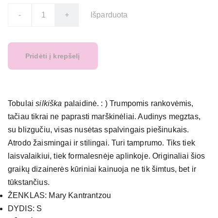
-
+
Išparduota
Pridėti į krepšelį
Tobulai
silkiška
palaidinė. : ) Trumpomis rankovėmis,
tačiau tikrai ne paprasti marškinėliai. Audinys megztas,
su blizgučiu, visas nusėtas spalvingais piešinukais.
Atrodo žaismingai ir stilingai. Turi tamprumo. Tiks tiek
laisvalaikiui, tiek formalesnėje aplinkoje. Originaliai šios
graikų dizainerės kūriniai kainuoja ne tik šimtus, bet ir
tūkstančius.
ŽENKLAS: Mary Kantrantzou
DYDIS: S