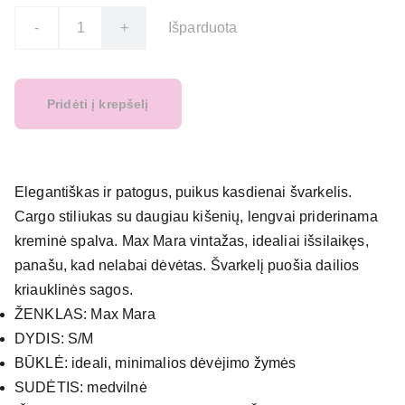
-
+
Išparduota
Pridėti į krepšelį
Elegantiškas ir patogus, puikus kasdienai švarkelis.
Cargo stiliukas su daugiau kišenių, lengvai priderinama
kreminė spalva. Max Mara vintažas, idealiai išsilaikęs,
panašu, kad nelabai dėvėtas. Švarkelį puošia dailios
kriauklinės sagos.
ŽENKLAS: Max Mara
DYDIS: S/M
BŪKLĖ: ideali, minimalios dėvėjimo žymės
SUDĖTIS: medvilnė