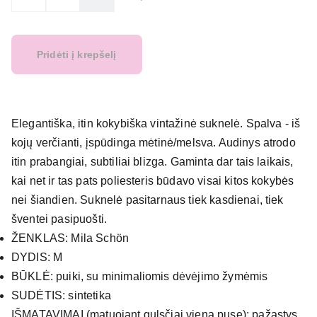
Pridėti į krepšelį
Elegantiška, itin kokybiška vintažinė suknelė. Spalva - iš
kojų verčianti, įspūdinga mėtinė/melsva. Audinys atrodo
itin prabangiai, subtiliai blizga. Gaminta dar tais laikais,
kai net ir tas pats poliesteris būdavo visai kitos kokybės
nei šiandien. Suknelė pasitarnaus tiek kasdienai, tiek
šventei pasipuošti.
ŽENKLAS: Mila Schön
DYDIS: M
BŪKLĖ: puiki, su minimaliomis dėvėjimo žymėmis
SUDĖTIS: sintetika
IŠMATAVIMAI (matuojant gulsčiai viena puse): pažastys