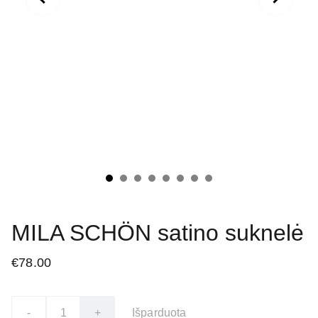
MILA SCHÖN satino suknelė
€78.00
-
+
Išparduota