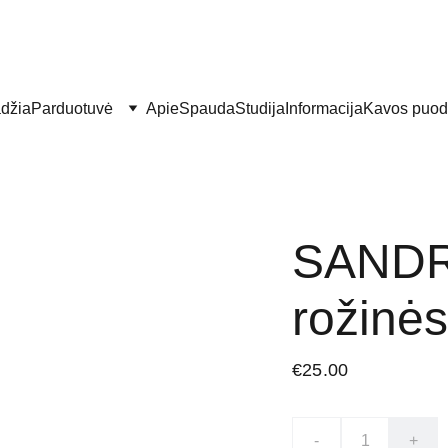
džia
Parduotuvė
Apie
Spauda
Studija
Informacija
Kavos puod
SANDR
rožinės
€25.00
-
+