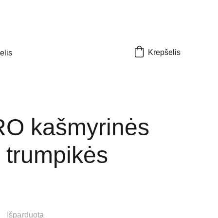
Krepšelis
elis
O kašmyrinės
 trumpikės
Išparduota