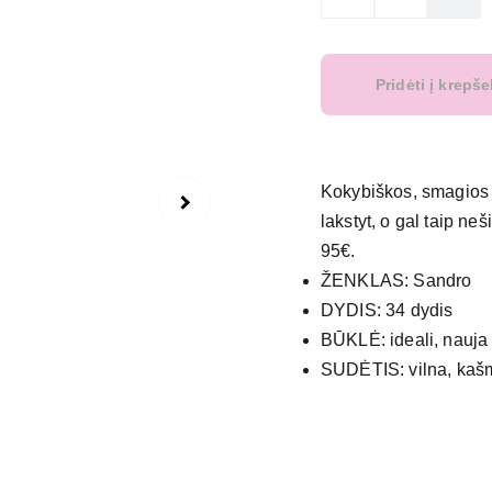
Pridėti į krepše
Kokybiškos, smagios 
lakstyt, o gal taip neš
95€.
ŽENKLAS: Sandro
DYDIS: 34 dydis
BŪKLĖ: ideali, nauja
SUDĖTIS: vilna, kaš