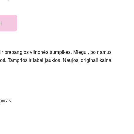
lį
ir prabangios vilnonės trumpikės. Miegui, po namus
ioti. Tamprios ir labai jaukios. Naujos, originali kaina
myras