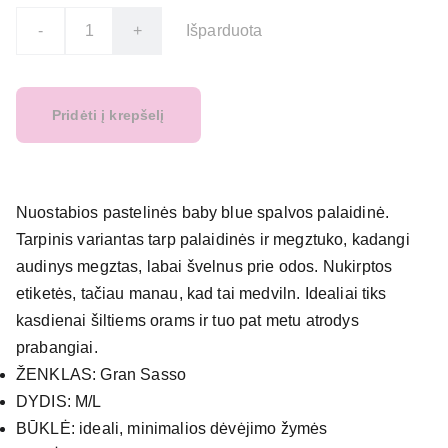
-
+
Išparduota
Pridėti į krepšelį
Nuostabios pastelinės baby blue spalvos palaidinė.
Tarpinis variantas tarp palaidinės ir megztuko, kadangi
audinys megztas, labai švelnus prie odos. Nukirptos
etiketės, tačiau manau, kad tai medviln. Idealiai tiks
kasdienai šiltiems orams ir tuo pat metu atrodys
prabangiai.
ŽENKLAS: Gran Sasso
DYDIS: M/L
BŪKLĖ: ideali, minimalios dėvėjimo žymės