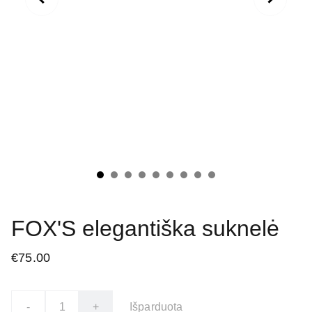
FOX'S elegantiška suknelė
€75.00
-
+
Išparduota