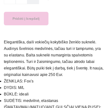
Pridėti į krepšelį
Elegantiška, daili vokiečių kokybiško ženklo suknelė.
Audinys švelnios medvilnės, tačiau turi ir tamprumo, yra
su elastanu. Balta suknelė numarginta spalvotomis
teplionėmis. Turi ir žaismingumo, tačiau atrodo labai
elegantiškai. Būtų puiki tiek į darbą, tiek į šventę. It nauja,
originaliai kainavusi apie 250 Eur.
ŽENKLAS: Fox's
DYDIS: M/L
BŪKLĖ: ideali
SUDĖTIS: medvilnė, elastanas
IŠMATAVIMAI (MATUOJANT GULSČIAI VIENA PUSE):